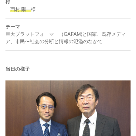
授
西村 陽一
様
テーマ
巨大プラットフォーマー（GAFAM)と国家、既存メディ
ア、市民〜社会の分断と情報の氾濫のなかで
当⽇の様⼦