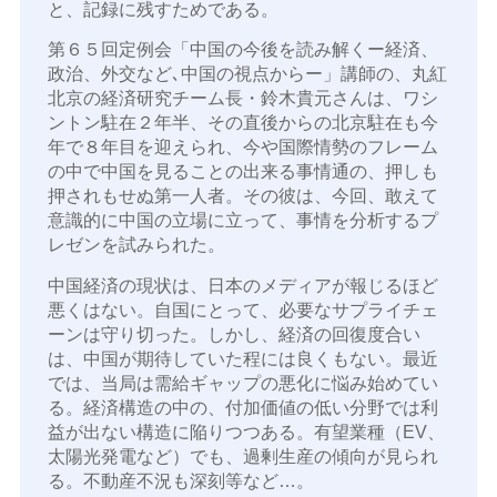
と、記録に残すためである。
第６５回定例会「中国の今後を読み解くー経済、
政治、外交など､中国の視点からー」講師の、丸紅
北京の経済研究チーム長・鈴木貴元さんは、ワシ
ントン駐在２年半、その直後からの北京駐在も今
年で８年目を迎えられ、今や国際情勢のフレーム
の中で中国を見ることの出来る事情通の、押しも
押されもせぬ第一人者。その彼は、今回、敢えて
意識的に中国の立場に立って、事情を分析するプ
レゼンを試みられた。
中国経済の現状は、日本のメディアが報じるほど
悪くはない。自国にとって、必要なサプライチェ
ーンは守り切った。しかし、経済の回復度合い
は、中国が期待していた程には良くもない。最近
では、当局は需給ギャップの悪化に悩み始めてい
る。経済構造の中の、付加価値の低い分野では利
益が出ない構造に陥りつつある。有望業種（EV、
太陽光発電など）でも、過剰生産の傾向が見られ
る。不動産不況も深刻等など…。