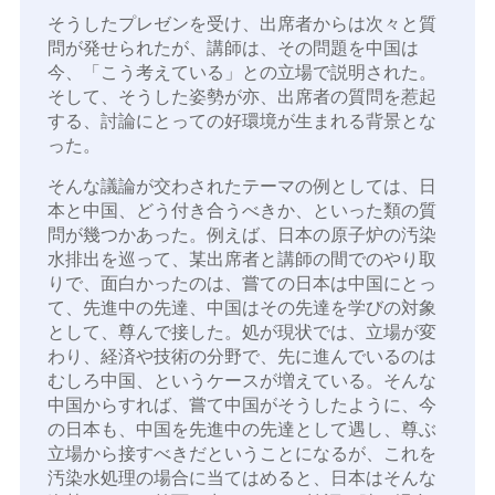
そうしたプレゼンを受け、出席者からは次々と質
問が発せられたが、講師は、その問題を中国は
今、「こう考えている」との立場で説明された。
そして、そうした姿勢が亦、出席者の質問を惹起
する、討論にとっての好環境が生まれる背景とな
った。
そんな議論が交わされたテーマの例としては、日
本と中国、どう付き合うべきか、といった類の質
問が幾つかあった。例えば、日本の原子炉の汚染
水排出を巡って、某出席者と講師の間でのやり取
りで、面白かったのは、嘗ての日本は中国にとっ
て、先進中の先達、中国はその先達を学びの対象
として、尊んで接した。処が現状では、立場が変
わり、経済や技術の分野で、先に進んでいるのは
むしろ中国、というケースが増えている。そんな
中国からすれば、嘗て中国がそうしたように、今
の日本も、中国を先進中の先達として遇し、尊ぶ
立場から接すべきだということになるが、これを
汚染水処理の場合に当てはめると、日本はそんな