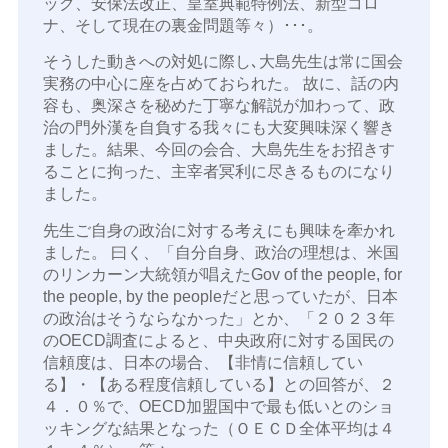
ック、安保法改正、皇室典範特例法、新型コロ
ナ、そして現在の裏金問題等々）･･･。
そうした動きへの対処に際し､大島先生は常に国会
実務の中心に座を占めておられた。 故に、話の内
容も、奥深さを秘めた丁寧な解説が加わって、政
治の門外漢を自負する我々にも大変興味深く響き
ました。結果、今回の会合、大島先生をお招きす
ることに拘った、主宰者冥利に尽きるものになり
ました。
先生ご自身の政治に対する考えにも興味を牽かれ
ました。 曰く、「自分自身、政治の理想は、米国
のリンカーン大統領が唱えたGov of the people, for
the people, by the peopleだと思っていたが、日本
の政治はそうならなかった」とか、「２０２３年
のOECD調査によると、中央政府に対する国民の
信頼度は、日本の場合、【非情に信頼してい
る】・【ある程度信頼している】との回答が、２
４．０％で、OECD加盟国中で最も低いとのショ
ッキングな結果となった（ＯＥＣＤ全体平均は４