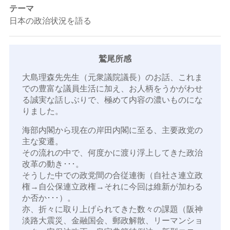
テーマ
日本の政治状況を語る
鷲尾所感
大島理森先先生（元衆議院議長）のお話、これま
での豊富な議員生活に加え、お人柄をうかがわせ
る誠実な話しぶりで、極めて内容の濃いものにな
りました。
海部内閣から現在の岸田内閣に至る、主要政党の
主な変遷。
その流れの中で、何度かに渡り浮上してきた政治
改革の動き･･･。
そうした中での政党間の合従連衡（自社さ連立政
権→自公保連立政権→それに今回は維新が加わる
か否か･･･）。
亦、折々に取り上げられてきた数々の課題（阪神
淡路大震災、金融国会、郵政解散、リーマンショ