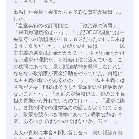
１．４％）」等々。
出席した会員・会友からも多彩な質問が続出しま
した。
「皇室典範の改訂可能性」、「政治家の資質」、
「岸田総理続投は･･･」、「上記OECD調査では中
央政府への信頼感が４８．８％だったのに､日本は
２４．０％だった。この違いの理由は･･･」、「民
主主義の選挙はお金がかかる･･･、処がお金をかけ
ない選挙が理想だ、と社会は信じ込んでいる。こ
の狭間にあって、最も順法精神を発揮しなければ
ならない政治家が裏金活動をやっていた。何処に
民主主義の救いがあるのか･･･」、「民主主義には
党派が必要、問題はそうした党派間の切磋琢磨が
ないこと･･･」、「直近の定額減税は、税の公平負
担の原則から外れているのでは･･･」、「選挙に際
し、各党の間での選挙協力の話しがよく出てくる
が、政策を競うべき選挙にあって､選挙協力は､本
来、あるべきではないのではないか」云々･･･。
大人が真剣に本音を問い質し合う、良い議論が出