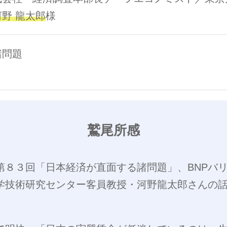
河野 龍太郎
様
諸問題
鷲尾所感
第８３回「日本経済が直面する諸問題」、BNPバ
学技術研究センター客員教授・河野龍太郎さんの