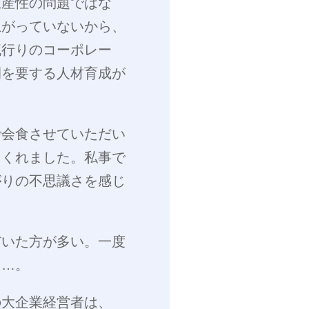
生産性の問題ではな
上がっていないから、
流行りのコーポレー
間を要する人材育成が
で会食させていただい
てくれました。私事で
がりの不思議さを感じ
だいた方が多い。一度
と…。
の大企業経営者は、