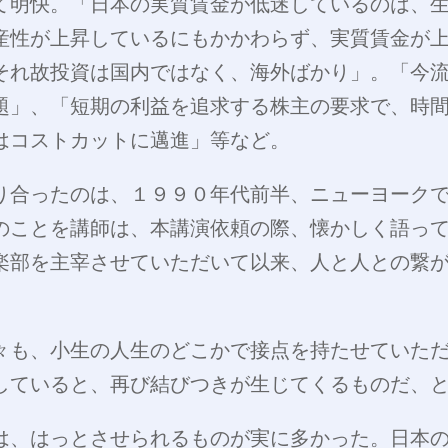
て明快。「日本の実質賃金が低迷しているのは、
産性が上昇しているにもかかわらず、実質賃金が
それ故投資は国内ではなく、海外ばかり」。「今
題」、「短期の利益を追求する株主の要求で、時
はコストカットに邁進」等など。
り合ったのは、１９９０年代前半、ニューヨーク
のことを講師は、本講演依頼の際、懐かしく語っ
楽部を主宰させていただいて以来、人と人との繋
々も、小生の人生のどこかで接点を持たせていた
していると、再び結びつきが生じてくるものだ、
は、はっとさせられるものが実に多かった。日本