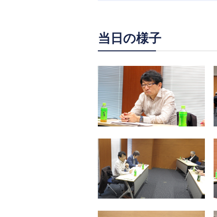
当⽇の様⼦