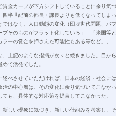
で賃金カーブが下方シフトしていることに余り気
、四半世紀前の部長・課長よりも低くなってしま
けではなく、人口動態の変化（団塊世代問題、バ
ーブそのものがフラット化している」。「米国等
カラーの賃金を押さえた可能性もある等など」。
は、上記のような指摘が次々と続きました。目か
極めて活発でした。
に述べさせていただければ、日本の経済・社会に
政治の中心層は、その変化に余り気づいてこなか
しても、具体的な対応策を提言してこなかった。
、新しい現象に気づき、新しい仕組みを考案し、