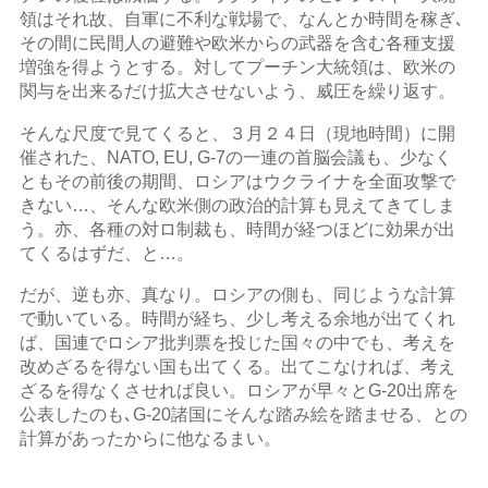
領はそれ故、自軍に不利な戦場で、なんとか時間を稼ぎ､
その間に民間人の避難や欧米からの武器を含む各種支援
増強を得ようとする。対してプーチン大統領は、欧米の
関与を出来るだけ拡大させないよう、威圧を繰り返す。
そんな尺度で見てくると、３月２４日（現地時間）に開
催された、NATO, EU, G-7の一連の首脳会議も、少なく
ともその前後の期間、ロシアはウクライナを全面攻撃で
きない…、そんな欧米側の政治的計算も見えてきてしま
う。亦、各種の対ロ制裁も、時間が経つほどに効果が出
てくるはずだ、と…。
だが、逆も亦、真なり。ロシアの側も、同じような計算
で動いている。時間が経ち、少し考える余地が出てくれ
ば、国連でロシア批判票を投じた国々の中でも、考えを
改めざるを得ない国も出てくる。出てこなければ、考え
ざるを得なくさせれば良い。ロシアが早々とG-20出席を
公表したのも､G-20諸国にそんな踏み絵を踏ませる、との
計算があったからに他なるまい。