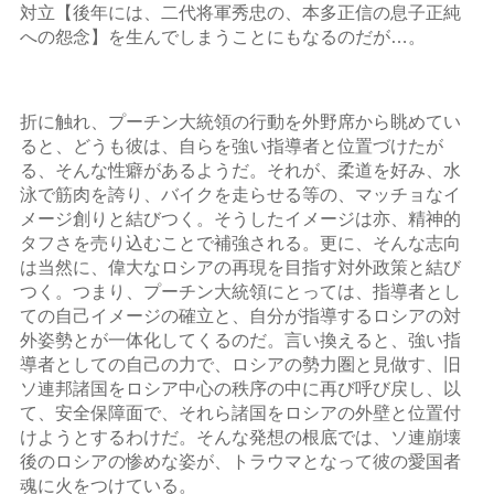
対立【後年には、二代将軍秀忠の、本多正信の息子正純
への怨念】を生んでしまうことにもなるのだが…。
折に触れ、プーチン大統領の行動を外野席から眺めてい
ると、どうも彼は、自らを強い指導者と位置づけたが
る、そんな性癖があるようだ。それが、柔道を好み、水
泳で筋肉を誇り、バイクを走らせる等の、マッチョなイ
メージ創りと結びつく。そうしたイメージは亦、精神的
タフさを売り込むことで補強される。更に、そんな志向
は当然に、偉大なロシアの再現を目指す対外政策と結び
つく。つまり、プーチン大統領にとっては、指導者とし
ての自己イメージの確立と、自分が指導するロシアの対
外姿勢とが一体化してくるのだ。言い換えると、強い指
導者としての自己の力で、ロシアの勢力圏と見做す、旧
ソ連邦諸国をロシア中心の秩序の中に再び呼び戻し、以
て、安全保障面で、それら諸国をロシアの外壁と位置付
けようとするわけだ。そんな発想の根底では、ソ連崩壊
後のロシアの惨めな姿が、トラウマとなって彼の愛国者
魂に火をつけている。