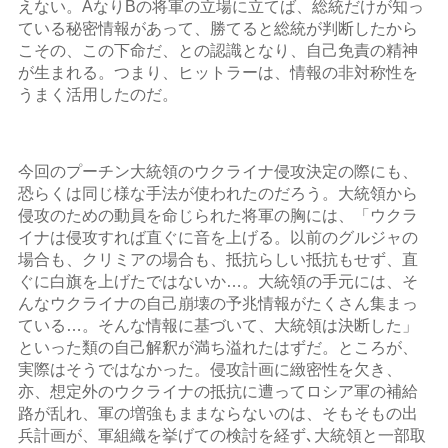
えない。AなりBの将軍の立場に立てば、総統だけが知っ
ている秘密情報があって、勝てると総統が判断したから
こその、この下命だ、との認識となり、自己免責の精神
が生まれる。つまり、ヒットラーは、情報の非対称性を
うまく活用したのだ。
今回のプーチン大統領のウクライナ侵攻決定の際にも、
恐らくは同じ様な手法が使われたのだろう。大統領から
侵攻のための動員を命じられた将軍の胸には、「ウクラ
イナは侵攻すれば直ぐに音を上げる。以前のグルジャの
場合も、クリミアの場合も、抵抗らしい抵抗もせず、直
ぐに白旗を上げたではないか…。大統領の手元には、そ
んなウクライナの自己崩壊の予兆情報がたくさん集まっ
ている…。そんな情報に基づいて、大統領は決断した」
といった類の自己解釈が満ち溢れたはずだ。ところが、
実際はそうではなかった。侵攻計画に緻密性を欠き、
亦、想定外のウクライナの抵抗に遭ってロシア軍の補給
路が乱れ、軍の増強もままならないのは、そもそもの出
兵計画が、軍組織を挙げての検討を経ず､大統領と一部取