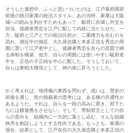
そうした連想中、ふっと思いついたのは、江戸幕府開府
前後の徳川家康の統治スタイル。あの当時、家康は大阪
城への睨みを利かすためもあって、駿府に在城し外交を
担当、後継者秀忠を江戸に配して内政に当たらせた。一
方、駿府と江戸とでの統治分担が、二重権力を生むのを
恐れ、側近中の側近、大久保忠隣と本多正信を秀忠の周
囲に置いて江戸老中とし、後継者秀忠を自らの意図で縛
る体制を構築、他方、自らの周囲には使いやすい駿府老
中を、正信の子正純を中心に配した。そうしておいて、
自らは東昭大権現として、神の座に昇ろうとした。
かく考えれば、地球儀の東西を問わず、或いは、歴史の
前後を通じ、世の独裁者の思考には、ある種の共通性が
あるようだ。それは、自らを一段の高みに置き、部下た
ちには横連携をさせない。そして、専制君主としての自
らの意向を、組織内に一方的に落とし込む、そんな組織
秩序を創設しようとする性向である。もっとも、家康の
場合、結果として、江戸在住の大久保忠隣と本多正信の