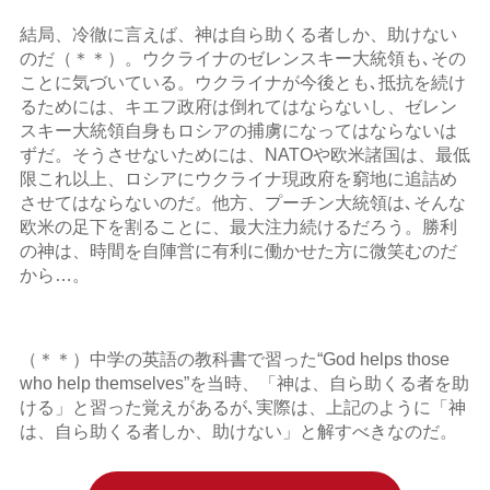
結局、冷徹に言えば、神は自ら助くる者しか、助けない
のだ（＊＊）。ウクライナのゼレンスキー大統領も､その
ことに気づいている。ウクライナが今後とも､抵抗を続け
るためには、キエフ政府は倒れてはならないし、ゼレン
スキー大統領自身もロシアの捕虜になってはならないは
ずだ。そうさせないためには、NATOや欧米諸国は、最低
限これ以上、ロシアにウクライナ現政府を窮地に追詰め
させてはならないのだ。他方、プーチン大統領は､そんな
欧米の足下を割ることに、最大注力続けるだろう。勝利
の神は、時間を自陣営に有利に働かせた方に微笑むのだ
から…。
（＊＊）中学の英語の教科書で習った“God helps those
who help themselves”を当時、「神は、自ら助くる者を助
ける」と習った覚えがあるが､実際は、上記のように「神
は、自ら助くる者しか、助けない」と解すべきなのだ。