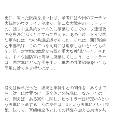
更に、違った眼鏡を用いれば、筆者には今回のプーチン
大統領のウクライナ侵攻が、第二次大戦中のヒットラー
の、独ソ中立条約を一方的に破棄してまでの、ソ連侵攻
の意思決定ぶりとダブって見える。あの当時、ドイツ国
防軍内には一つの共通認識があった。それは、西部戦線
と東部戦線、この二つを同時には追求しないというもの
で、第一次大戦の敗北から得た重大な教訓だった。それ
を、ドイツ国防軍は簡単に廃棄してしまう。ヒットラー
は、国防軍にどんな手を用い、軍内の共通認識をいとも
簡単に捨てさせ得たのか…。
答えは簡単だった。総統と軍幹部との関係を、あくまで
も一対一に位置づけ、軍全体との協議にしなかったの
だ。例えば、ある案件に関し、ヒットラーは特定のAとい
う将軍に下命する。別の案件は、Bという将軍にという按
配。決して、軍組織全体としての精査を加える余地を与