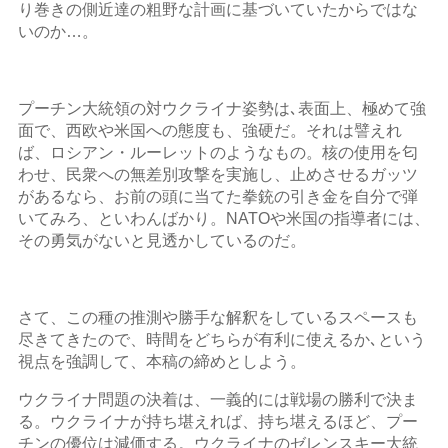
り巻きの側近達の粗野な計画に基づいていたからではな
いのか…。
プーチン大統領の対ウクライナ姿勢は､表面上、極めて強
面で、西欧や米国への態度も、強硬だ。それは譬えれ
ば、ロシアン・ルーレットのようなもの。核の使用を匂
わせ、民衆への無差別攻撃を実施し、止めさせるガッツ
があるなら、お前の頭に当てた拳銃の引き金を自分で弾
いてみろ、といわんばかり。NATOや米国の指導者には、
その勇気がないと見透かしているのだ。
さて、この種の推測や勝手な解釈をしているスペースも
尽きてきたので、時間をどちらが有利に使えるか､という
視点を強調して、本稿の締めとしよう。
ウクライナ問題の決着は、一義的には戦場の勝利で決ま
る。ウクライナが持ち堪えれば、持ち堪えるほど、プー
チンの優位は減価する。ウクライナのゼレンスキー大統