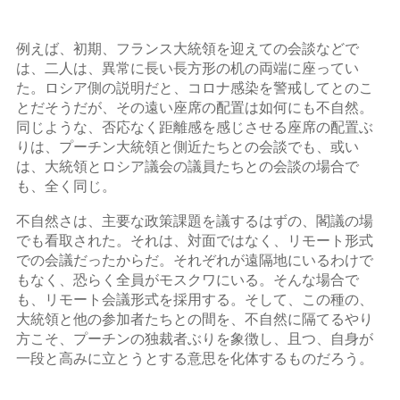
例えば、初期、フランス大統領を迎えての会談などで
は、二人は、異常に長い長方形の机の両端に座ってい
た。ロシア側の説明だと、コロナ感染を警戒してとのこ
とだそうだが、その遠い座席の配置は如何にも不自然。
同じような、否応なく距離感を感じさせる座席の配置ぶ
りは、プーチン大統領と側近たちとの会談でも、或い
は、大統領とロシア議会の議員たちとの会談の場合で
も、全く同じ。
不自然さは、主要な政策課題を議するはずの、閣議の場
でも看取された。それは、対面ではなく、リモート形式
での会議だったからだ。それぞれが遠隔地にいるわけで
もなく、恐らく全員がモスクワにいる。そんな場合で
も、リモート会議形式を採用する。そして、この種の、
大統領と他の参加者たちとの間を、不自然に隔てるやり
方こそ、プーチンの独裁者ぶりを象徴し、且つ、自身が
一段と高みに立とうとする意思を化体するものだろう。