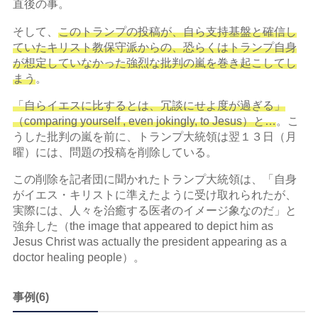
直後の事。
そして、
このトランプの投稿が、自ら支持基盤と確信し
ていたキリスト教保守派からの、恐らくはトランプ自身
が想定していなかった強烈な批判の嵐を巻き起こしてし
まう
。
「自らイエスに比するとは、冗談にせよ度が過ぎる」
（comparing yourself , even jokingly, to Jesus）と…
。こ
うした批判の嵐を前に、トランプ大統領は翌１３日（月
曜）には、問題の投稿を削除している。
この削除を記者団に聞かれたトランプ大統領は、「自身
がイエス・キリストに準えたように受け取れられたが、
実際には、人々を治癒する医者のイメージ象なのだ」と
強弁した（the image that appeared to depict him as
Jesus Christ was actually the president appearing as a
doctor healing people）。
事例(6)