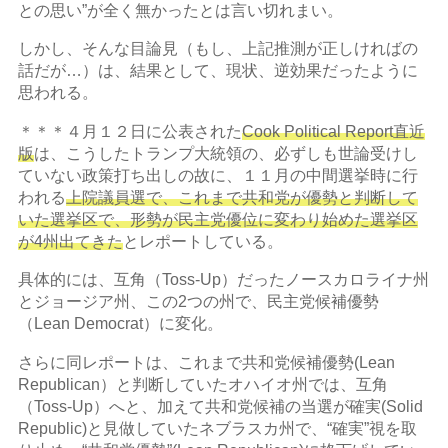
との思い”が全く無かったとは言い切れまい。
しかし、そんな目論見（もし、上記推測が正しければの
話だが…）は、結果として、現状、逆効果だったように
思われる。
＊＊＊４月１２日に公表された
Cook Political Report直近
版
は、こうしたトランプ大統領の、必ずしも世論受けし
ていない政策打ち出しの故に、１１月の中間選挙時に行
われる
上院議員選で、これまで共和党が優勢と判断して
いた選挙区で、形勢が民主党優位に変わり始めた選挙区
が4州出てきた
とレポートしている。
具体的には、互角（Toss-Up）だったノースカロライナ州
とジョージア州、この2つの州で、民主党候補優勢
（Lean Democrat）に変化。
さらに同レポートは、これまで共和党候補優勢(Lean
Republican）と判断していたオハイオ州では、互角
（Toss-Up）へと、加えて共和党候補の当選が確実(Solid
Republic)と見做していたネブラスカ州で、“確実”視を取