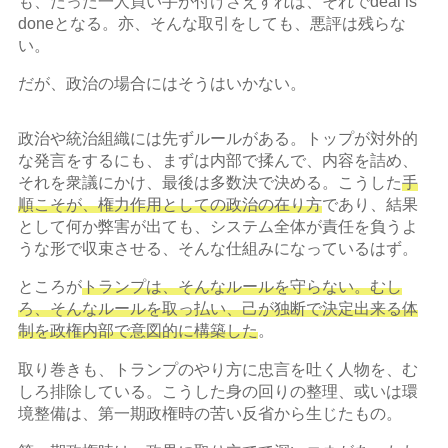
も、たった一人買い手が付けさえすれば、それでdeal is
doneとなる。亦、そんな取引をしても、悪評は残らな
い。
だが、政治の場合にはそうはいかない。
政治や統治組織には先ずルールがある。トップが対外的
な発言をするにも、まずは内部で揉んで、内容を詰め、
それを衆議にかけ、最後は多数決で決める。こうした
手
順こそが、権力作用としての政治の在り方
であり、結果
として何か弊害が出ても、システム全体が責任を負うよ
うな形で収束させる、そんな仕組みになっているはず。
ところが
トランプは、そんなルールを守らない。むし
ろ、そんなルールを取っ払い、己が独断で決定出来る体
制を政権内部で意図的に構築した
。
取り巻きも、トランプのやり方に忠言を吐く人物を、む
しろ排除している。こうした身の回りの整理、或いは環
境整備は、第一期政権時の苦い反省から生じたもの。