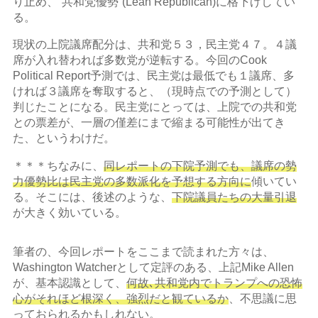
り止め、“共和党優勢”(Lean Republican)に格下げしてい
る。
現状の上院議席配分は、共和党５３，民主党４７。４議
席が入れ替われば多数党が逆転する。今回のCook
Political Report予測では、民主党は最低でも１議席、多
ければ３議席を奪取すると、（現時点での予測として）
判じたことになる。民主党にとっては、上院での共和党
との票差が、一層の僅差にまで縮まる可能性が出てき
た、というわけだ。
＊＊＊ちなみに、
同レポートの下院予測でも、議席の勢
力優勢比は民主党の多数派化を予想する方向に
傾いてい
る。そこには、後述のような、
下院議員たちの大量引退
が大きく効いている。
筆者の、今回レポートをここまで読まれた方々は、
Washington Watcherとして定評のある、上記Mike Allen
が、基本認識として、
何故､共和党内でトランプへの恐怖
心がそれほど根深く、強烈だと観ているか
、不思議に思
っておられるかもしれない。