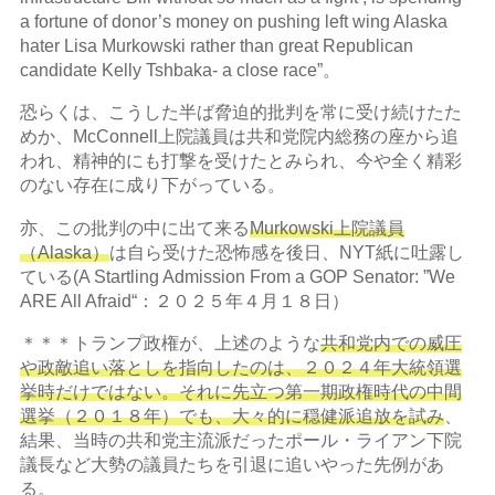
a fortune of donor’s money on pushing left wing Alaska
hater Lisa Murkowski rather than great Republican
candidate Kelly Tshbaka- a close race”。
恐らくは、こうした半ば脅迫的批判を常に受け続けたた
めか、McConnell上院議員は共和党院内総務の座から追
われ、精神的にも打撃を受けたとみられ、今や全く精彩
のない存在に成り下がっている。
亦、この批判の中に出て来る
Murkowski上院議員
（Alaska）
は自ら受けた恐怖感を後日、NYT紙に吐露し
ている(A Startling Admission From a GOP Senator: ”We
ARE All Afraid“：２０２５年４月１８日）
＊＊＊トランプ政権が、上述のような
共和党内での威圧
や政敵追い落としを指向したのは、２０２４年大統領選
挙時だけではない。それに先立つ第一期政権時代の中間
選挙（２０１８年）でも、大々的に穏健派追放を試み
、
結果、当時の共和党主流派だったポール・ライアン下院
議長など大勢の議員たちを引退に追いやった先例があ
る。