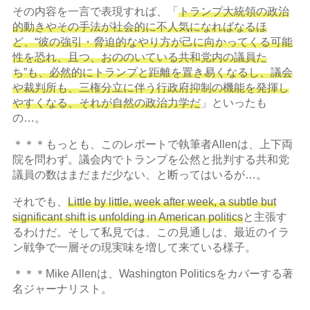
その内容を一言で表現すれば、「
トランプ大統領の政治
的動きやその手法が社会的に不人気になればなるほ
ど、“彼の強引・脅迫的なやり方が己に向かってくる可能
性を恐れ、且つ、おののいている共和党内の議員た
ち”も、必然的にトランプと距離を置き易くなるし、議会
や裁判所も、三権分立に伴う行政府抑制の機能を発揮し
やすくなる、それが自然の政治力学だ
」といったも
の…。
＊＊＊もっとも、このレポートで執筆者Allenは、上下両
院を問わず。議会内でトランプを公然と批判する共和党
議員の数はまだまだ少ない、と断ってはいるが…。
それでも、
Little by little, week after week, a subtle but
significant shift is unfolding in American politics
と主張す
るわけだ。そして私見では、この見通しは、最近のイラ
ン戦争で一層その現実味を増して来ている様子。
＊＊＊Mike Allenは、Washington Politicsをカバーする著
名ジャーナリスト。