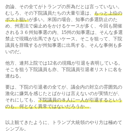
勿論、その全てがトランプの所為だとは言っていない。
むしろ、その下院議員たちの大量引退は、
もっと上位の
ポスト狙い
が多い。米国の場合、知事の多選防止のた
め、州憲法で歯止めをかけるケースが多く、今回も開催
される３６州知事選の内、15州の知事選は、そんな多選
禁止で現職が出馬できないケース。そこを狙って、下院
議員を辞職するが州知事選に出馬する、そんな事例も多
いのだ。
他方、連邦上院では12名の現職が引退を表明している。
そこを狙う下院議員も亦、下院議員引退者リストに名を
連ねる。
要は、下院の引退者の全てが、議会内の対立の雰囲気の
激化に嫌気を感じたとばかりは言えないのが実情だが、
それにしても、
下院議員の８人に一人が引退するという
のも、何となく異常ではないだろうか…
。
以上観てきたように、トランプ大統領のやり方は極めて
シンプル。