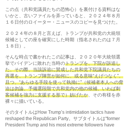
この点（共和党議員たちの恐怖心）を裏付ける資料はな
いかと、古いファイルを弄っていると、２０２４年８月
１６日付のロイーター・ニュースのコピーを見つけた。
２０２４年の８月と言えば、トランプが共和党の大統領
候補としての座を確実にした時期（指名されたのは７月
１８日）。
そんな時点で書かれたこの記事は、２０２０年大統領選
挙でバイデンに敗れた当時の
トランプを、下院が訴追し
た、その際、当該訴追に賛成した共和党下院議員たちの
再選を、トランプ陣営が如何に、或る意味“えげつなく”、
且つ、“あらゆる手段を使って執拗に”（候補者本人への脅
迫は勿論、予備選段階で共和党内の他の候補、いわば刺
客候補を強力に支援する形で）妨げたか
、その有様を赤
裸々に描いている。
そのタイトルはHow Trump’s intimidation tactics have
reshaped the Republican Party。サブタイトルは“former
President Trump and his most extreme followers have