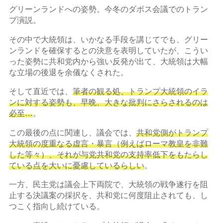
グリーンランドへの姿勢。今冬のダボス会議でのトラン
プ演説。
その中で大統領は、いかなる手段を講じてでも、グリー
ンランドを確保するとの決意を表明していたが、こうい
った姿勢に共和党内から強い反発が出て、大統領は大幅
な立場の後退を余儀なくされた。
そして直近では、
筆者の観る処、トランプ大統領のイラ
ンに対する姿勢も、早晩、大きな批判にさらされるのは
必至…
。
この最後の点に関連し、議会では、
共和党側がトランプ
大統領の度重なる虚言・暴言（例えばローマ教皇を非難
した等々）、それが与党共和党の支持率低下をもたらし
ている点を大いに憂慮しているらしい
。
一方、民主党は議会上下両院で、大統領の戦争遂行を阻
止する決議案の採択を、共和党に何度阻止されても、し
つこく指向し続けている。