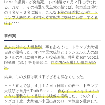
LaMalfa議員）が突然死、その補選が６月２日に行われ
る。万が一、その補選で民主党が勝てば、勢力差は現行
の４名から３名に減る。こんな
下院の僅差状況が亦、ト
ランプ大統領の下院共和党支配力に微妙に影響してくる
はず
‥‥。
事例(5)
黒人に対する人種差別
。事もあろうに、トランプ大統領
自身が投稿した、オバマ元大統領とミッシェル夫人の顔
をサルのそれに書き換えた投稿画像。共和党Tom Scott上
院議員（SC）等を筆頭に、
同党内から厳しい批判が続
出
。
結局、この投稿は取り下げざるを得なくなった。
＊＊＊直近では、４月１２日（日曜）の夜中、トランプ
大統領は自身のTruth Socialに、
自らイエス・キリストの
ような服装をして登場する映像を投稿
した。そのタイミ
ングは丁度、大統領が米国出身のローマ教皇を批判した