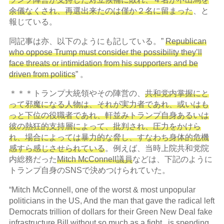
余儀なくされ、再選出来たのは僅か２名に留まった
、と
報じている。
同記事は亦、以下のようにも記している。”
Republican
who oppose Trump must consider the possibility they’ll
face threats or intimidation from his supporters and be
driven from politics
” 。
＊＊＊トランプ大統領やその陣営の、
共和党内掌握にと
って邪魔になる人物は、それが実力者であれ、或いはも
っと下位の役職者であれ、軒並みトランプ自身あるいは
彼の熱狂的支持層によって、批判され、圧力をかけら
れ、場合によっては暴力的な脅し、すなわち身体的危機
感すら感じさせられている
。例えば、当時上院共和党院
内総務だった
Mitch McConnell議員
などは、下記のように
トランプ自身のSNSで決めつけられていた。
“Mitch McConnell, one of the worst & most unpopular
politicians in the US, And the man that gave the radical left
Democrats trillion of dollars for their Green New Deal fake
infrastructure Bill without so much as a fight , is spending