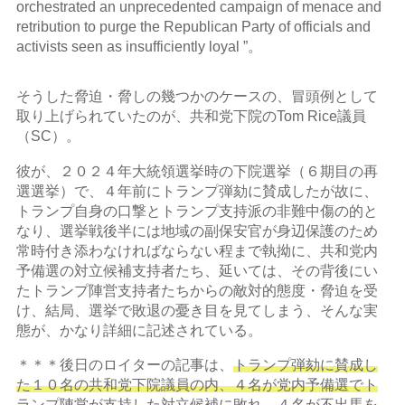
orchestrated an unprecedented campaign of menace and
retribution to purge the Republican Party of officials and
activists seen as insufficiently loyal ”。
そうした脅迫・脅しの幾つかのケースの、冒頭例として
取り上げられていたのが、共和党下院のTom Rice議員
（SC）。
彼が、２０２４年大統領選挙時の下院選挙（６期目の再
選選挙）で、４年前にトランプ弾劾に賛成したが故に、
トランプ自身の口撃とトランプ支持派の非難中傷の的と
なり、選挙戦後半には地域の副保安官が身辺保護のため
常時付き添わなければならない程まで執拗に、共和党内
予備選の対立候補支持者たち、延いては、その背後にい
たトランプ陣営支持者たちからの敵対的態度・脅迫を受
け、結局、選挙で敗退の憂き目を見てしまう、そんな実
態が、かなり詳細に記述されている。
＊＊＊後日のロイターの記事は、
トランプ弾劾に賛成し
た１０名の共和党下院議員の内、４名が党内予備選でト
ランプ陣営が支持した対立候補に敗れ、４名が不出馬を