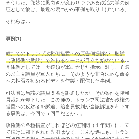
そうした、微妙に風向きが変わりつつある政治力学の例
証として彼は、最近の幾つかの事例を取り上げている。
それらは…
事例(1)
裁判でのトランプ政権側措置への原告側提訴が、勝訴
（政権側の敗訴）で終わるケースが目立ち始めている
…
具体例としては、大統領が軍に命じた指示に対し、６名
の民主党議員が軍人たちに、そのような非合法的な命令
への拒否を勧めるビデオを作製・配信した事例。
司法省は当該の議員６名を訴追したが、その案件を陪審
員裁判が却下した。この種の、トランプ司法省が政権の
措置への反対者を訴追、陪審員裁判が当該訴追を却下す
る事例は、今回で５回目だとか…。
政権側の各種措置がこれほどの短期間（１年間）に、立
て続けに却下された先例はなく、こんな処にも、トラン
プ政権の姿勢への一般社会の反対ムードが確実に表れて