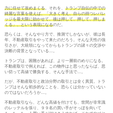
力に任せて攻めまくる
。それを、
トランプ自伝の中での
綺麗な言葉を使えば、「大きく考え、自らの持つレバレ
ッジを最大限に効かせて、後は押して、押して、押しま
くる」、という表現になる
のだ。
恐らくは、そんなやり方で、推測でしかないが、彼は長
年、不動産取引をやって来たのだろう。そんな天性の強
引さが、大統領になってからもトランプの諸々の交渉や
決断の背景となっている…。
トランプは、困難があれば、より一層前のめりになる。
不動産取引で例えれば、この物件はと思ったならば、思
い切って高値で勝負する、そんな手法で…。
だが、不動産取引と政治分野の取引とは全く異質。トラ
ンプはそんな初歩的なことを、恐らくは分かっていない
のではないだろうか…。
不動産取引なら、どんな高値を付けても、世間が非常識
のレッテルを張り、９９名の買い手がそっぽを向いて