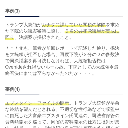
事例(3)
トランプ大統領が
カナダに課していた関税の解除
を求め
た下院の決議案審議に際し、
６名の共和党議員が賛成に
回り
、決議案が採択されたこと。
＊＊＊尤も、筆者が前回レポートで記述した通り、採決
を大統領が拒否した場合、再度下院が３分の２の多数決
で同決議案を再可決しなければ、大統領拒否権は
Overrideされ得ないルール故、下院としての大統領令最
終否決にまでは至らなかったのだが・・・。
事例(4)
エプスタイン・ファイルの開示
。トランプ大統領が早急
な終結を望んだとされる、不適切な性行為などで収監中
に自死した大富豪エプスタイン氏関連の、司法省保管の
資料類開示を巡って、同省の資料開示の仕方に批判が集