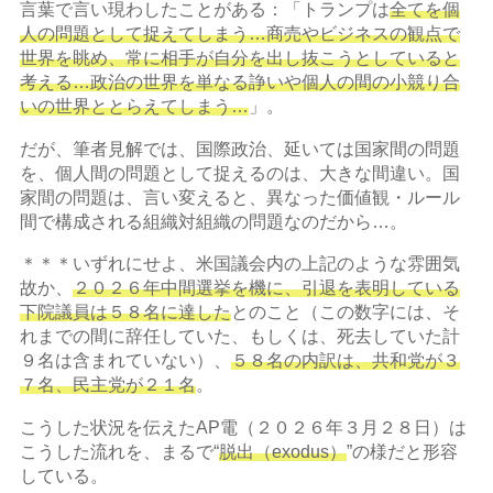
言葉で言い現わしたことがある：「トランプは
全てを個
人の問題として捉えてしまう…商売やビジネスの観点で
世界を眺め、常に相手が自分を出し抜こうとしていると
考える…政治の世界を単なる諍いや個人の間の小競り合
いの世界ととらえてしまう…
」。
だが、筆者見解では、国際政治、延いては国家間の問題
を、個人間の問題として捉えるのは、大きな間違い。国
家間の問題は、言い変えると、異なった価値観・ルール
間で構成される組織対組織の問題なのだから…。
＊＊＊いずれにせよ、米国議会内の上記のような雰囲気
故か、
２０２６年中間選挙を機に、引退を表明している
下院議員は５８名に達した
とのこと（この数字には、そ
れまでの間に辞任していた、もしくは、死去していた計
９名は含まれていない）、
５８名の内訳は、共和党が３
７名、民主党が２１名
。
こうした状況を伝えたAP電（２０２６年３月２８日）は
こうした流れを、まるで“
脱出（exodus）
”の様だと形容
している。