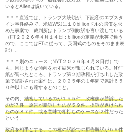
いるとAllenは説いている。
＊＊＊直近では、トランプ大統領が、下記④のエプスタ
イン事件絡みで、米紙WSJに１０billionドルの賠償を求
めた事案で、裁判所はトランプ側敗訴を言い渡している
（FT２０２６年４月１４日；billionの定義が米英で違う
ので、ここではFTに従って、英国式のものをそのまま表
記）。
＊＊＊別のニュース（NYT２０２６年４月８日付）で
も、同じような傾向を示す結果が報じられている。NYT
紙が調べたところ、トランプ第２期政権が打ち出した政
策で提訴された案件は、２０２５年の１年間で累計６５
０件以上にも達するとのこと。
その内、
結審しているのが１５５件、政権側が勝訴した
のが７件、原告が勝訴したのが５９件、提訴が退けられ
たのが８７件、或る意味で相打ちのケースが２件
だった
という。
政府を相手とする、この種の訴訟での原告勝訴が５９件