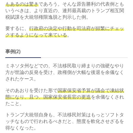
もあるのは驚き
であろう。そんな原告勝利の代表例とも
いうべきは、より直近の、連邦最高裁のトランプ相互関
税賦課を大統領権限逸脱と判示した例。
要するに、
行政府の決定や行動を司法府が頻繁にチェッ
クするようになって来ている
。
事例(2)
ミネソタ州などでの、不法移民取り締まりの強硬なやり
方が世論の反発を受け、政権側が大幅な後退を余儀なく
されたケース。
そのあおりを受けた形で
国家保安省予算が議会で凍結状
態になり、且つ、国家保安省長官の更迭
を余儀なくされ
たこと。
トランプ大統領自身も、不法移民対策はもっとソフトタ
ッチなもので行われるべきだと、態度を軟化させざるを
得なくなった。