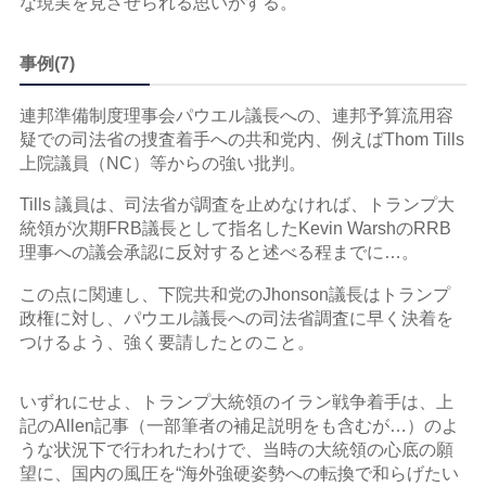
な現実を見させられる思いがする。
事例(7)
連邦準備制度理事会パウエル議長への、連邦予算流用容
疑での司法省の捜査着手への共和党内、例えばThom Tills
上院議員（NC）等からの強い批判。
Tills 議員は、司法省が調査を止めなければ、トランプ大
統領が次期FRB議長として指名したKevin WarshのRRB
理事への議会承認に反対すると述べる程までに…。
この点に関連し、下院共和党のJhonson議長はトランプ
政権に対し、パウエル議長への司法省調査に早く決着を
つけるよう、強く要請したとのこと。
いずれにせよ、トランプ大統領のイラン戦争着手は、上
記のAllen記事（一部筆者の補足説明をも含むが…）のよ
うな状況下で行われたわけで、当時の大統領の心底の願
望に、国内の風圧を“海外強硬姿勢への転換で和らげたい