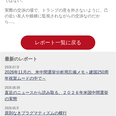
ではない。
実際の交渉の場で、トランプの意を外さないように、己
の近い友人や娘婿に監視されながらの交渉なのだか
ら…。
レポート一覧に戻る
最新のレポート
2026.07.13
2026年11月の、米中間選挙分析用忘備メモ～建国250周
年祝賀ムードの中で～
2026.06.09
直近のニュースから読み取る、２０２６年米国中間選挙
の実態
2026.05.11
原則なきプラグマティズムの横行