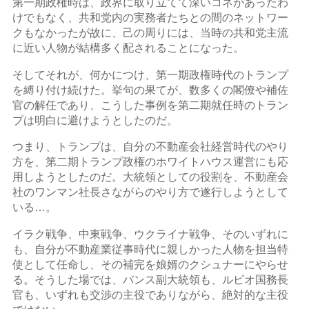
第一期政権時は、政界に取り立てて深いコネがあったわ
けでもなく、共和党内の実務者たちとの間のネットワー
クもなかったが故に、己の周りには、当時の共和党主流
に近い人物が結構多く配されることになった。
そしてそれが、何かにつけ、第一期政権時代のトランプ
を縛り付け続けた。挙句の果てが、数多くの閣僚や補佐
官の解任であり、こうした事例を第二期就任時のトラン
プは明白に避けようとしたのだ。
つまり、トランプは、自分の不動産会社経営時代のやり
方を、第二期トランプ政権のホワイトハウス運営にも応
用しようとしたのだ。大統領としての役割を、不動産会
社のワンマン社長さながらのやり方で遂行しようとして
いる…。
イラク戦争、中東戦争、ウクライナ戦争、そのいずれに
も、自分が不動産業従事時代に親しかった人物を担当特
使として任命し、その補完を娘婿のクシュナーにやらせ
る。そうした場では、バンス副大統領も、ルビオ国務長
官も、いずれも交渉の主役でありながら、絶対的な主役