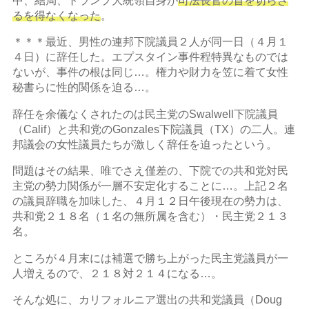
中、結局、トランプ大統領自身が
司法長官の首を切らざ
るを得なくなった
。
＊＊＊最近、男性の連邦下院議員２人が同一日（４月１
４日）に辞任した。エプスタイン事件程特異なものでは
ないが、事件の根は同じ…。権力や財力を笠に着て女性
秘書らに性的関係を迫る…。
辞任を余儀なくされたのは民主党のSwalwell下院議員
（Calif）と共和党のGonzales下院議員（TX）の二人。連
邦議会の女性議員たちが激しく辞任を迫ったという。
問題はその結果、唯でさえ僅差の、下院での共和党対民
主党の勢力関係が一層不安定化することに…。上記２名
の議員辞職を加味した、４月１２日午後現在の勢力は、
共和党２１８名（１名の無所属を含む）・民主党２１３
名。
ところが４月末には補選で勝ち上がった民主党議員が一
人増えるので、２１８対２１４になる…。
そんな処に、カリフォルニア選出の共和党議員（Doug