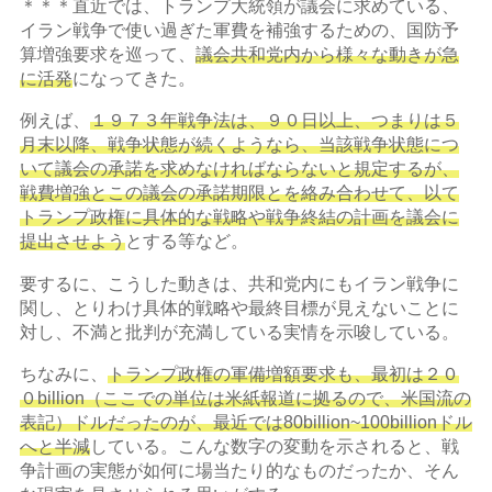
＊＊＊直近では、トランプ大統領が議会に求めている、
イラン戦争で使い過ぎた軍費を補強するための、国防予
算増強要求を巡って、
議会共和党内から
様々な動きが急
に活発
になってきた。
例えば、
１９７３年戦争法は、９０日以上、つまりは５
月末以降、戦争状態が続くようなら、当該戦争状態につ
いて議会の承諾を求めなければならないと規定するが、
戦費増強とこの議会の承諾期限とを絡み合わせて、以て
トランプ政権に具体的な戦略や戦争終結の計画を議会に
提出させよう
とする等など。
要するに、こうした動きは、共和党内にもイラン戦争に
関し、とりわけ具体的戦略や最終目標が見えないことに
対し、不満と批判が充満している実情を示唆している。
ちなみに、
トランプ政権の軍備増額要求も、最初は２０
０billion（ここでの単位は米紙報道に拠るので、米国流の
表記）ドルだったのが、最近では80billion~100billionドル
へと半減
している。こんな数字の変動を示されると、戦
争計画の実態が如何に場当たり的なものだったか、そん