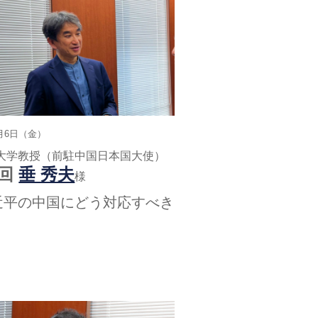
2月6日（金）
大学教授（前駐中国日本国大使）
6回
垂 秀夫
様
近平の中国にどう対応すべき