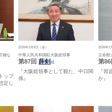
2026年3月6日（金）
2026年
官補な
中華人民共和国駐大阪総領事
立命館
第87回
薛剣
第8
様
『大阪総領事として観た、中日関
『習
トップ
係』
か』
想定し