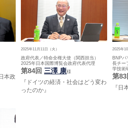
2025年11月11日（火）
2025年
政府代表／特命全権大使（関西担当）
BNP
2025年日本国際博覧会政府代表代理
長チー
学技術
第84回
三澤 康
様
第8
日本政
『ドイツの経済・社会はどう変わ
『日
ったのか』