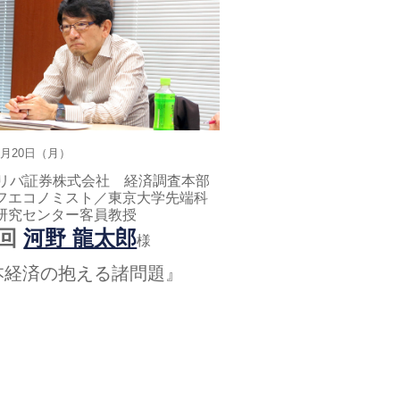
10月20日（月）
パリバ証券株式会社 経済調査本部
フエコノミスト／東京大学先端科
研究センター客員教授
3回
河野 龍太郎
様
本経済の抱える諸問題』