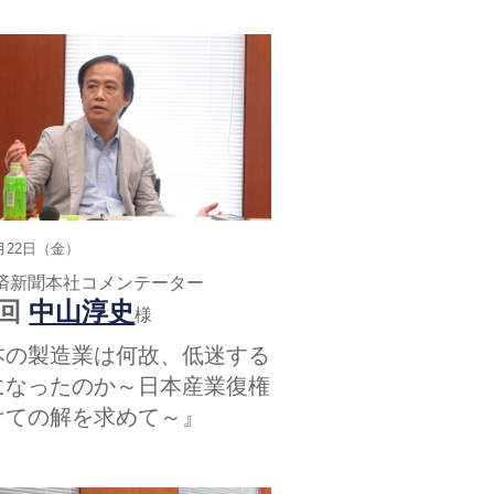
5月22日（金）
済新聞本社コメンテーター
9回
中山淳史
様
本の製造業は何故、低迷する
になったのか～日本産業復権
けての解を求めて～』