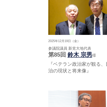
2025年12月19日（金）
参議院議員 新党大地代表
第85回
鈴木 宗男
様
『ベテラン政治家が観る、
治の現状と将来像』