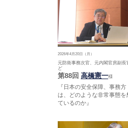
2026年4月20日（月）
元防衛事務次官、元内閣官房副長
ど
第88回
高橋憲一
様
『日本の安全保障、事務方
は、どのような非常事態を
ているのか』