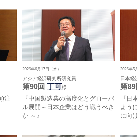
2026年6月17日（水）
2026年
アジア経済研究所研究員
日本経
第90回
丁可
第8
様
傾注
『中国製造業の高度化とグローバ
『日
ル展開～日本企業はどう戦うべき
よう
か ～』
に向